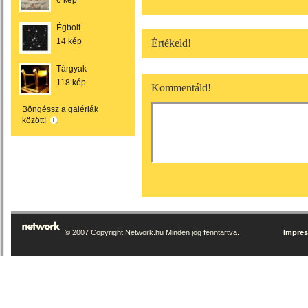
6 kép
Égbolt
14 kép
Értékeld!
Tárgyak
118 kép
Kommentáld!
Böngéssz a galériák
között!
© 2007 Copyright Network.hu Minden jog fenntartva.
Impre