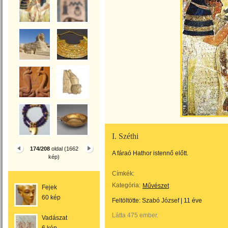
I. Széthi
174/208
oldal (1662
A fáraó Hathor istennő előtt.
kép)
Címkék:
Kategória:
Művészet
Fejek
60 kép
Feltöltötte:
Szabó József
|
11 éve
Látta 475 ember.
Vadászat