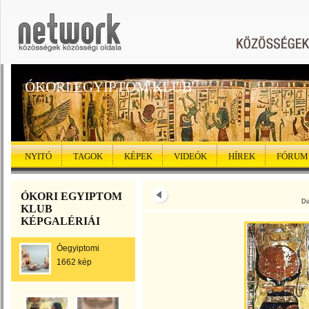
ÓKORI EGYIPTOM KLUB
NYITÓ
TAGOK
KÉPEK
VIDEÓK
HÍREK
FÓRUM
ÓKORI EGYIPTOM
Di
KLUB
KÉPGALÉRIÁI
Óegyiptomi
1662 kép