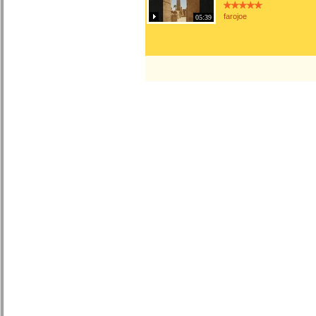
farojoe
05:39