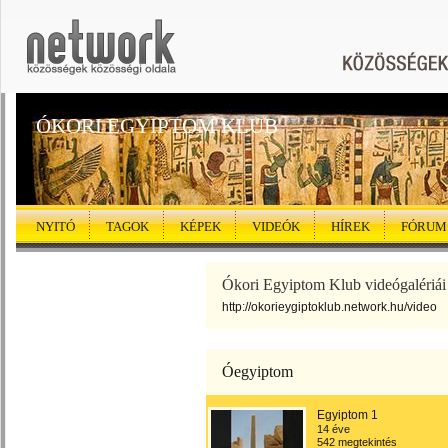
ÓKORI EGYIPTOM KLUB
NYITÓ
TAGOK
KÉPEK
VIDEÓK
HÍREK
FÓRUM
Ókori Egyiptom Klub videógalériái
http://okorieygiptoklub.network.hu/video
Óegyiptom
Egyiptom 1
14 éve
542 megtekintés