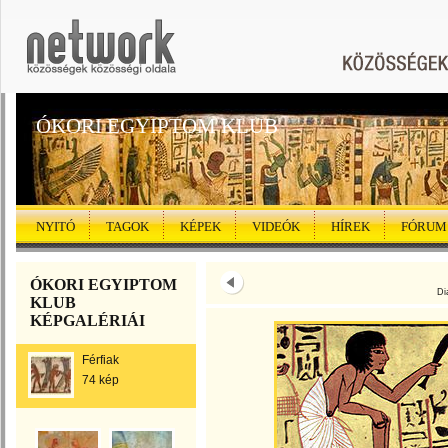
ÓKORI EGYIPTOM KLUB
NYITÓ
TAGOK
KÉPEK
VIDEÓK
HÍREK
FÓRUM
ÓKORI EGYIPTOM
Di
KLUB
KÉPGALÉRIÁI
Férfiak
74 kép