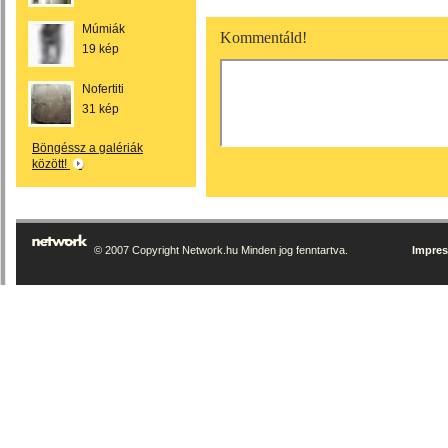
Múmiák
Kommentáld!
19 kép
Nofertiti
31 kép
Böngéssz a galériák
között!
© 2007 Copyright Network.hu Minden jog fenntartva.
Impre