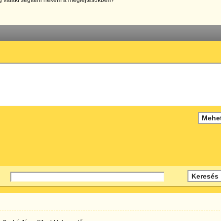
g valaki segíteni nekem a megfejtésükben?