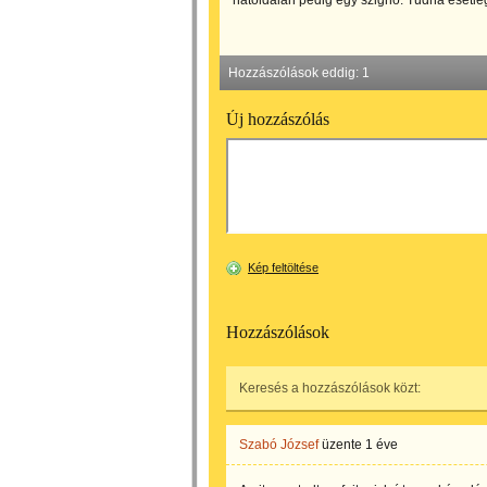
hátoldalán pedig egy szignó. Tudna esetle
Hozzászólások eddig:
1
Új hozzászólás
Kép feltöltése
Hozzászólások
Keresés a hozzászólások közt:
Szabó József
üzente
1 éve