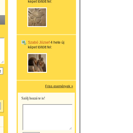
képet töltött fel:
Szabó József
4 hete
új
képet töltött fel:
Friss események »
Szólj hozzá te is!