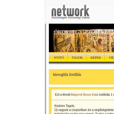
ÓKORI EGYIPTOM KLU
NYITÓ
TAGOK
KÉPEK
VI
hieroglifa fordítás
Ezt a témát
Majorné Bross Kata
indította
1 
Kedves Tagok,
Új vagyok a csoportban és a segítségeteket