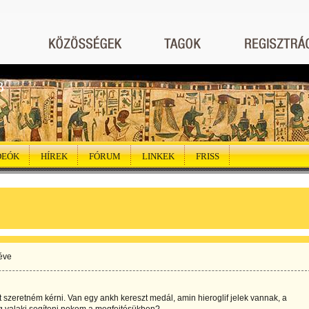
B
DEÓK
HÍREK
FÓRUM
LINKEK
FRISS
éve
 szeretném kérni. Van egy ankh kereszt medál, amin hieroglif jelek vannak, a